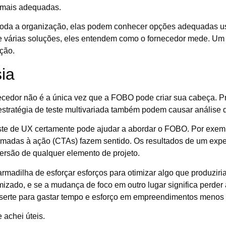
 mais adequadas.
da a organização, elas podem conhecer opções adequadas us
e várias soluções, eles entendem como o fornecedor mede. Um
ção.
sia
cedor não é a única vez que a FOBO pode criar sua cabeça. Pro
tratégia de teste multivariada também podem causar análise de
ste de UX certamente pode ajudar a abordar o FOBO. Por exempl
madas à ação (CTAs) fazem sentido. Os resultados de um expe
ersão de qualquer elemento de projeto.
 armadilha de esforçar esforços para otimizar algo que produzi
imizado, e se a mudança de foco em outro lugar significa perde
erte para gastar tempo e esforço em empreendimentos menos fr
 achei úteis.