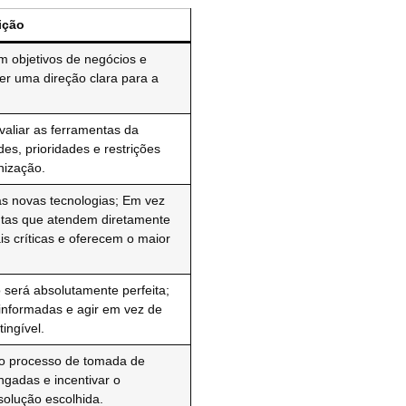
ição
m objetivos de negócios e
er uma direção clara para a
.
avaliar as ferramentas da
s, prioridades e restrições
nização.
as novas tecnologias; Em vez
ntas que atendem diretamente
s críticas e oferecem o maior
erá absolutamente perfeita;
informadas e agir em vez de
ingível.
 ao processo de tomada de
ngadas e incentivar o
olução escolhida.