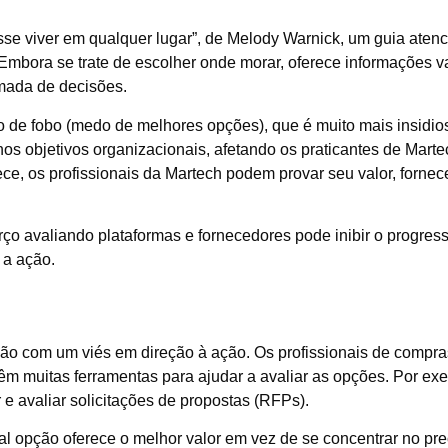
se viver em qualquer lugar”, de Melody Warnick, um guia atenc
mbora se trate de escolher onde morar, oferece informações va
mada de decisões.
eito de fobo (medo de melhores opções), que é muito mais insi
nos objetivos organizacionais, afetando os praticantes de Mart
, os profissionais da Martech podem provar seu valor, fornece
orço avaliando plataformas e fornecedores pode inibir o progres
 a ação.
ção com um viés em direção à ação. Os profissionais de compras
êm muitas ferramentas para ajudar a avaliar as opções. Por ex
 e avaliar solicitações de propostas (RFPs).
 opção oferece o melhor valor em vez de se concentrar no pre