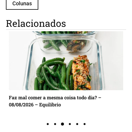
Colunas
Relacionados
 comer a mesma coisa todo dia? –
POP Move amp
026 – Equilíbrio
modelo de mo