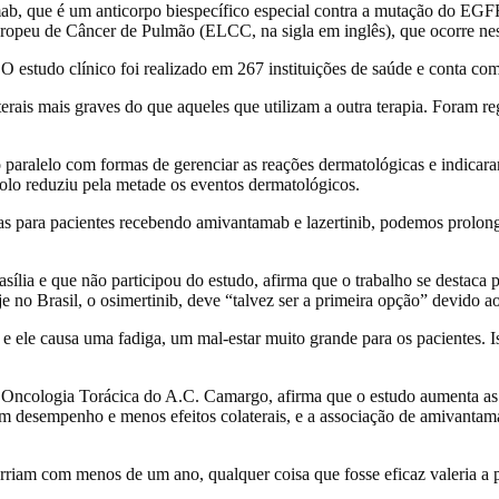
b, que é um anticorpo biespecífico especial contra a mutação do EGFR
ropeu de Câncer de Pulmão (ELCC, na sigla em inglês), que ocorre ne
estudo clínico foi realizado em 267 instituições de saúde e conta com a
rais mais graves do que aqueles que utilizam a outra terapia. Foram re
aralelo com formas de gerenciar as reações dermatológicas e indicaram 
colo reduziu pela metade os eventos dermatológicos.
as para pacientes recebendo amivantamab e lazertinib, podemos prolong
sília e que não participou do estudo, afirma que o trabalho se destaca
 no Brasil, o osimertinib, deve “talvez ser a primeira opção” devido ao
ele causa uma fadiga, um mal-estar muito grande para os pacientes. Isso
em Oncologia Torácica do A.C. Camargo, afirma que o estudo aumenta as
om desempenho e menos efeitos colaterais, e a associação de amivantam
rriam com menos de um ano, qualquer coisa que fosse eficaz valeria a p