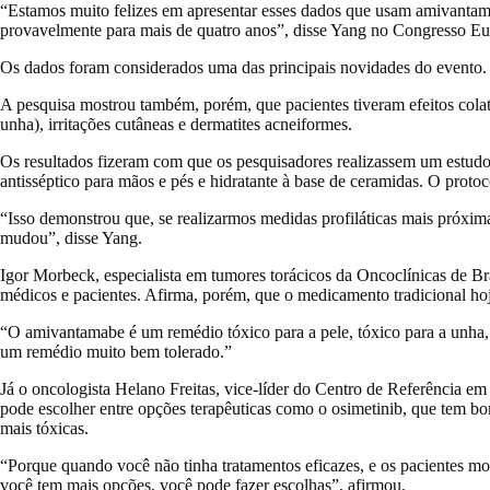
“Estamos muito felizes em apresentar esses dados que usam amivantama
provavelmente para mais de quatro anos”, disse Yang no Congresso Eu
Os dados foram considerados uma das principais novidades do evento. O 
A pesquisa mostrou também, porém, que pacientes tiveram efeitos colate
unha), irritações cutâneas e dermatites acneiformes.
Os resultados fizeram com que os pesquisadores realizassem um estudo p
antisséptico para mãos e pés e hidratante à base de ceramidas. O proto
“Isso demonstrou que, se realizarmos medidas profiláticas mais próxim
mudou”, disse Yang.
Igor Morbeck, especialista em tumores torácicos da Oncoclínicas de Bra
médicos e pacientes. Afirma, porém, que o medicamento tradicional hoje
“O amivantamabe é um remédio tóxico para a pele, tóxico para a unha, e 
um remédio muito bem tolerado.”
Já o oncologista Helano Freitas, vice-líder do Centro de Referência 
pode escolher entre opções terapêuticas como o osimetinib, que tem b
mais tóxicas.
“Porque quando você não tinha tratamentos eficazes, e os pacientes mo
você tem mais opções, você pode fazer escolhas”, afirmou.