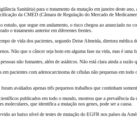
ância Sanitária) para o tratamento da mutação em janeiro deste ano, 
 precificação da CMED (Câmara de Regulação do Mercado de Medicamento
o estudo, que segue em andamento, o risco chegou ao anunciado no con
do o tratamento anterior em diferentes frentes.
 tempo de vida dos pacientes, segundo Deise Almeida, diretora médica 
os. Não que o câncer seja bom em alguma fase na vida, mas é uma fase
essoas não fumantes, além de asiáticos. Não está clara ainda a razão q
ça em pacientes com adenocarcinoma de células não pequenas em todo 
e foram avaliados apenas três pequenos trabalhos que continham soment
científicos publicados em todo o mundo, mostrou que a prevalência da 
tes moleculares, que identifica a mutação nos genes, pode ser a causa.
evido ao baixo nível de testes de mutação do EGFR nos países da Améri