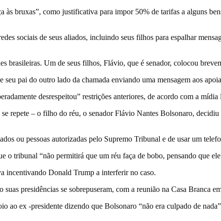
às bruxas”, como justificativa para impor 50% de tarifas a alguns ben
es sociais de seus aliados, incluindo seus filhos para espalhar mens
 brasileiras. Um de seus filhos, Flávio, que é senador, colocou brevem
 de seu pai do outro lado da chamada enviando uma mensagem aos apoia
radamente desrespeitou” restrições anteriores, de acordo com a mídia l
 se repete – o filho do réu, o senador Flávio Nantes Bolsonaro, decidiu
dos ou pessoas autorizadas pelo Supremo Tribunal e de usar um telefone
que o tribunal “não permitirá que um réu faça de bobo, pensando que el
va incentivando Donald Trump a interferir no caso.
 suas presidências se sobrepuseram, com a reunião na Casa Branca e
o ao ex -presidente dizendo que Bolsonaro “não era culpado de nada” 