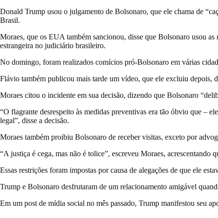
Donald Trump usou o julgamento de Bolsonaro, que ele chama de “caça 
Brasil.
Moraes, que os EUA também sancionou, disse que Bolsonaro usou as red
estrangeira no judiciário brasileiro.
No domingo, foram realizados comícios pró-Bolsonaro em várias cidades
Flávio também publicou mais tarde um vídeo, que ele excluiu depois,
Moraes citou o incidente em sua decisão, dizendo que Bolsonaro “delibe
“O flagrante desrespeito às medidas preventivas era tão óbvio que – ele
legal”, disse a decisão.
Moraes também proibiu Bolsonaro de receber visitas, exceto por advoga
“A justiça é cega, mas não é tolice”, escreveu Moraes, acrescentando 
Essas restrições foram impostas por causa de alegações de que ele esta
Trump e Bolsonaro desfrutaram de um relacionamento amigável quando
Em um post de mídia social no mês passado, Trump manifestou seu apoi