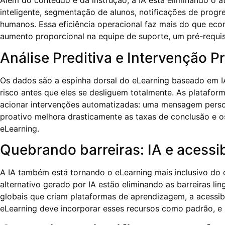
Além do conteúdo e da instrução, a IA está eliminando o 
inteligente, segmentação de alunos, notificações de pro
humanos. Essa eficiência operacional faz mais do que ec
aumento proporcional na equipe de suporte, um pré-requis
Análise Preditiva e Intervenção P
Os dados são a espinha dorsal do eLearning baseado em IA
risco antes que eles se desliguem totalmente. As platafor
acionar intervenções automatizadas: uma mensagem person
proativo melhora drasticamente as taxas de conclusão e o
eLearning.
Quebrando barreiras: IA e acessi
A IA também está tornando o eLearning mais inclusivo do 
alternativo gerado por IA estão eliminando as barreiras li
globais que criam plataformas de aprendizagem, a acessibi
eLearning deve incorporar esses recursos como padrão, e