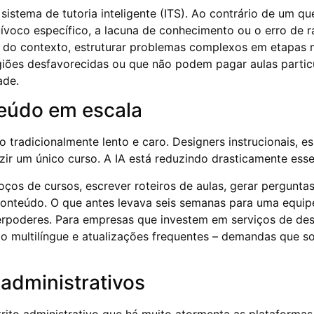
 sistema de tutoria inteligente (ITS). Ao contrário de um q
quívoco específico, a lacuna de conhecimento ou o erro de 
 do contexto, estruturar problemas complexos em etapas m
giões desfavorecidas ou que não podem pagar aulas partic
ade.
teúdo em escala
 tradicionalmente lento e caro. Designers instrucionais, e
ir um único curso. A IA está reduzindo drasticamente ess
ços de cursos, escrever roteiros de aulas, gerar perguntas
 conteúdo. O que antes levava seis semanas para uma equip
superpoderes. Para empresas que investem em serviços de d
údo multilíngue e atualizações frequentes – demandas que 
administrativos