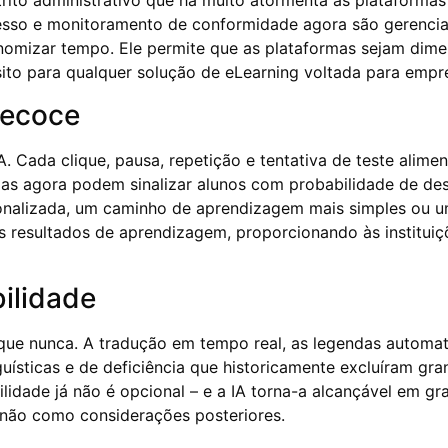
atrito administrativo que há muito atormenta as plataform
gresso e monitoramento de conformidade agora são gerenci
onomizar tempo. Ele permite que as plataformas sejam dim
ito para qualquer solução de eLearning voltada para empre
recoce
. Cada clique, pausa, repetição e tentativa de teste alim
mas agora podem sinalizar alunos com probabilidade de desi
alizada, um caminho de aprendizagem mais simples ou um a
s resultados de aprendizagem, proporcionando às institui
bilidade
que nunca. A tradução em tempo real, as legendas automati
nguísticas e de deficiência que historicamente excluíram g
lidade já não é opcional – e a IA torna-a alcançável em gr
 não como considerações posteriores.