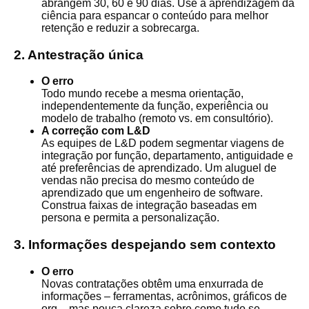
abrangem 30, 60 e 90 dias. Use a aprendizagem da
ciência para espancar o conteúdo para melhor
retenção e reduzir a sobrecarga.
2. Antestração única
O erro
Todo mundo recebe a mesma orientação,
independentemente da função, experiência ou
modelo de trabalho (remoto vs. em consultório).
A correção com L&D
As equipes de L&D podem segmentar viagens de
integração por função, departamento, antiguidade e
até preferências de aprendizado. Um aluguel de
vendas não precisa do mesmo conteúdo de
aprendizado que um engenheiro de software.
Construa faixas de integração baseadas em
persona e permita a personalização.
3. Informações despejando sem contexto
O erro
Novas contratações obtêm uma enxurrada de
informações – ferramentas, acrônimos, gráficos de
org – mas pouca clareza sobre como tudo se