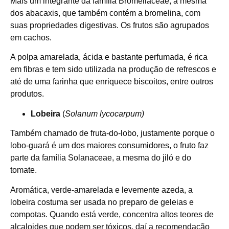
Mais um integrante da família
Bromeliaceae,
a mesma
dos abacaxis, que também contém a bromelina, com
suas propriedades digestivas. Os frutos são agrupados
em cachos.
A polpa amarelada, ácida e bastante perfumada, é rica
em fibras e tem sido utilizada na produção de refrescos e
até de uma farinha que enriquece biscoitos, entre outros
produtos.
Lobeira
(
Solanum lycocarpum)
Também chamado de fruta-do-lobo, justamente porque o
lobo-guará é um dos maiores consumidores, o fruto faz
parte da família Solanaceae, a mesma do jiló e do
tomate.
Aromática, verde-amarelada e levemente azeda, a
lobeira costuma ser usada no preparo de geleias e
compotas. Quando está verde, concentra altos teores de
alcaloides que podem ser tóxicos, daí a recomendação