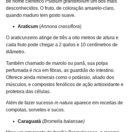
de nome científico
Psidium grandifolium
um dos mais
desconhecidos. O fruto, de coloração amarelo-claro,
quando maduro tem gosto suave.
Araticum
(
Annona crassiflora
)
O araticunzeiro atinge de três a oito metros de altura e
cada fruto pode chegar a 2 quilos e 10 centímetros de
diâmetro.
Também chamado de marolo ou panã, sua polpa
perfumada é rica em fibras, as guardiãs do intestino.
Oferece ainda minerais como o potássio, aliado dos
músculos, e compostos fenólicos de ação antioxidante e
protetora das células.
Além de fazer sucesso
in natura
aparece em receitas de
compotas, sorvetes e sucos.
Caraguatá
(
Bromelia balansae)