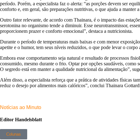
período. Porém, a especialista faz o alerta:
“as porções devem ser equili
conforto e, em geral, são preparações nutritivas, o que ajuda a manter 
Outro fator relevante, de acordo com Thainara, é o impacto das estaç
serotonina no organismo tende a diminuir. Esse neurotransmissor, essenc
proporcionem prazer e conforto emocional”
, destaca a nutricionista.
Durante o período de temperaturas mais baixas e com menor exposição à 
apetite e o humor, tem seus níveis reduzidos, o que pode levar o corpo
Embora esse comportamento seja natural e resultado de processos fisiol
consumido, mesmo durante o frio. Optar por opções saudáveis, como sop
O segredo está em manter a qualidade nutricional da alimentação”
, sug
Além disso, a especialista reforça que a prática de atividades físicas t
reduz o desejo por alimentos mais calóricos”
, conclui Thainara Gottardi
Notícias ao Minuto
Editor Handelsblatt
Colunas