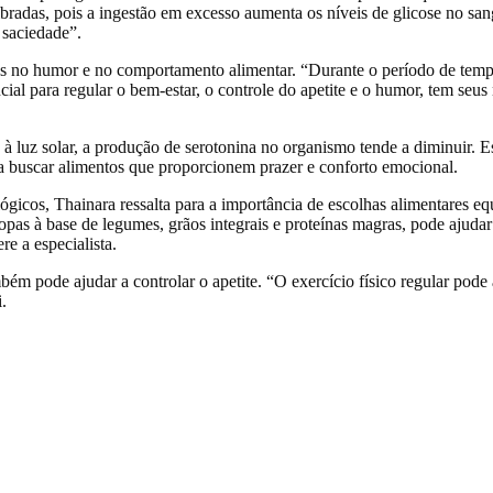
bradas, pois a ingestão em excesso aumenta os níveis de glicose no san
a saciedade”
.
ões no humor e no comportamento alimentar.
“Durante o período de temp
ial para regular o bem-estar, o controle do apetite e o humor, tem seus
luz solar, a produção de serotonina no organismo tende a diminuir. Ess
 a buscar alimentos que proporcionem prazer e conforto emocional.
ógicos, Thainara ressalta para a importância de escolhas alimentares eq
as à base de legumes, grãos integrais e proteínas magras, pode ajudar 
ere a especialista.
ambém pode ajudar a controlar o apetite.
“O exercício físico regular pode 
.