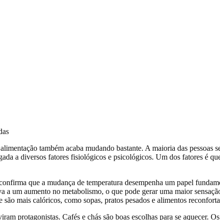
a alimentação também acaba mudando bastante. A maioria das pessoas se
ada a diversos fatores fisiológicos e psicológicos. Um dos fatores é qu
di, confirma que a mudança de temperatura desempenha um papel fundam
o leva a um aumento no metabolismo, o que pode gerar uma maior sensaç
e são mais calóricos, como sopas, pratos pesados e alimentos reconforta
iram protagonistas. Cafés e chás são boas escolhas para se aquecer. Os 