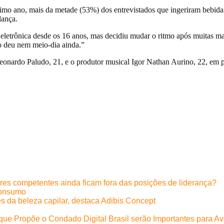
ltimo ano, mais da metade (53%) dos entrevistados que ingeriram bebi
ança.
a eletrônica desde os 16 anos, mas decidiu mudar o ritmo após muitas m
ão deu nem meio-dia ainda.”
nardo Paludo, 21, e o produtor musical Igor Nathan Aurino, 22, em p
eres competentes ainda ficam fora das posições de liderança?
s da beleza capilar, destaca Adibis Concept
s que Propõe o Condado Digital Brasil serão Importantes para