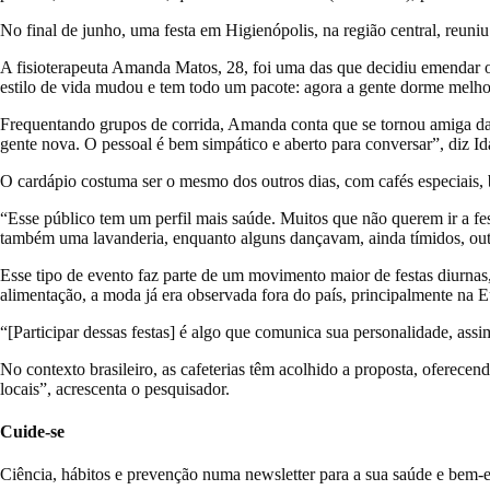
No final de junho, uma festa em Higienópolis, na região central, reuni
A fisioterapeuta Amanda Matos, 28, foi uma das que decidiu emendar o 
estilo de vida mudou e tem todo um pacote: agora a gente dorme melhor
Frequentando grupos de corrida, Amanda conta que se tornou amiga da 
gente nova. O pessoal é bem simpático e aberto para conversar”, diz Id
O cardápio costuma ser o mesmo dos outros dias, com cafés especiais, b
“Esse público tem um perfil mais saúde. Muitos que não querem ir a fe
também uma lavanderia, enquanto alguns dançavam, ainda tímidos, out
Esse tipo de evento faz parte de um movimento maior de festas diurnas
alimentação, a moda já era observada fora do país, principalmente na 
“[Participar dessas festas] é algo que comunica sua personalidade, ass
No contexto brasileiro, as cafeterias têm acolhido a proposta, oferec
locais”, acrescenta o pesquisador.
Cuide-se
Ciência, hábitos e prevenção numa newsletter para a sua saúde e bem-e