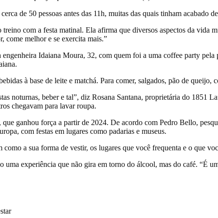
u cerca de 50 pessoas antes das 11h, muitas das quais tinham acabado de
treino com a festa matinal. Ela afirma que diversos aspectos da vida 
, come melhor e se exercita mais.”
engenheira Idaiana Moura, 32, com quem foi a uma coffee party pela p
aiana.
ebidas à base de leite e matchá. Para comer, salgados, pão de queijo, c
stas noturnas, beber e tal”, diz Rosana Santana, proprietária do 1851 
ros chegavam para lavar roupa.
, que ganhou força a partir de 2024. De acordo com Pedro Bello, pesqu
Europa, com festas em lugares como padarias e museus.
im como a sua forma de vestir, os lugares que você frequenta e o que vo
endo uma experiência que não gira em torno do álcool, mas do café. “É 
star