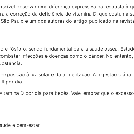
ssível observar uma diferença expressiva na resposta à q
ra a correção da deficiência de vitamina D, que costuma s
 São Paulo e um dos autores do artigo publicado na revista
cio e fósforo, sendo fundamental para a saúde óssea. Es
combater infecções e doenças como o câncer. No entanto, 
ubstância.
exposição à luz solar e da alimentação. A ingestão diári
I por dia.
tamina D por dia para bebês. Vale lembrar que o excesso 
saúde e bem-estar