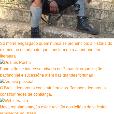
Só morre engasgado quem nunca se pronunciou: a história do
ex-menino de orfanato que transformou o abandono em
literatura
Fundação de interesse privado no Panamá: organização
patrimonial e sucessória além das grandes fortunas
O Brasil demorou a construir ferrovias. Também demorou a
construir redes de confiança.
Nova regulamentação exige revisão dos leilões de veículos
removidos no Brasil