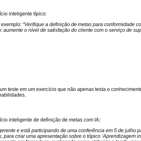
o inteligente típico:
r exemplo:
“Verifique a definição de metas para conformidade com
do: aumente o nível de satisfação do cliente com o serviço de su
:
 um teste em um exercício que não apenas testa o conhecimen
habilidades.
io inteligente de definição de metas com IA:
gerente e está participando de uma conferência em 5 de julho p
x, para criar uma apresentação sobre o tópico ‘Aprendizagem inte