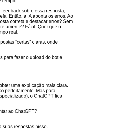
 exemplo:
 feedback sobre essa resposta,
fa. Então, a IA aponta os erros. Ao
sta correta e destacar erros? Sem
rretamente? Fácil. Quer que o
mpo real.
ostas “certas” claras, onde
s para fazer o upload do bot e
 obter uma explicação mais clara.
sso perfeitamente. Mas para
specializado), o ChatGPT fica
untar ao ChatGPT?
a suas respostas nisso.