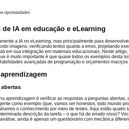
s de IA em educação e eLearning
mente a IA no eLearning, mas principalmente para desenvolve
ando imagens, verificando textos quanto a erros, projetando exerc
stá em sua integração em materiais educacionais. Neste artigo
 que é muito importante é que quase todos os exemplos desta l
 Habilidades avançadas de programação e orçamentos maciços 
a aprendizagem
 abertas
a aprendizagem é verificar as respostas a perguntas abertas, an
ligente como exemplo (que, vamos ser honestos, todo mundo p
liamos o conhecimento por meio de testes. Aqui estão quatro t
erminada descrição da tarefa – o que há de errado nisso? Voc
a análise, ainda é apenas um questionário com mecânica diferen