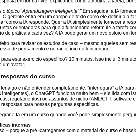
sposta em forma livre, explicando como atribuiria a tarefa, por
 o tópico ‘Aprendizagem inteligente’.”
Em seguida, a IA fornece
 O gerente entra em um campo de texto como ele definiria a tare
 como a IA responde. Quer a IA simplesmente fornecer a respo
untas orientadoras para que o funcionário reformule a tarefa co
o de prática a cada vez? A IA pode gerar um novo estojo em te
eito para revisar os estudos de caso – mesmo aqueles sem resp
esso de pensamento e no raciocínio do funcionário.
para este exercício específico? 10 minutos. Isso inclui 3 minuto
o um avatar.
 respostas do curso
ler algo e não entender completamente, “interrogará” a IA para
s inteligentes), o ChatGPT funciona muito bem – ele lida com i
icas, regulamentos) ou assuntos de nicho (AML/CFT, software e
respostas para nossas perguntas específicas.
ntegrar a IA em um curso quando você pode simplesmente perg
icas internas
so – porque a pré -carregamos com o material do curso e basei