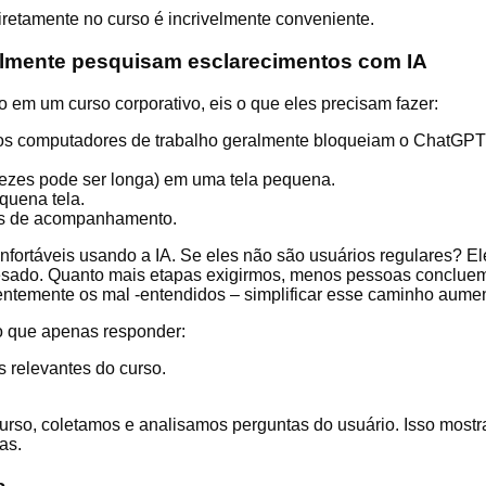
iretamente no curso é incrivelmente conveniente.
almente pesquisam esclarecimentos com IA
 em um curso corporativo, eis o que eles precisam fazer:
s computadores de trabalho geralmente bloqueiam o ChatGPT e
vezes pode ser longa) em uma tela pequena.
quena tela.
as de acompanhamento.
onfortáveis usando a IA. Se eles não são usuários regulares? 
pesado. Quanto mais etapas exigirmos, menos pessoas conclue
ntemente os mal -entendidos – simplificar esse caminho aumen
do que apenas responder:
s relevantes do curso.
curso, coletamos e analisamos perguntas do usuário. Isso mostr
as.