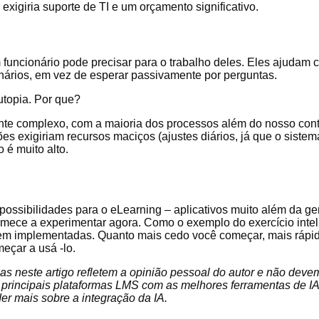
igiria suporte de TI e um orçamento significativo.
uncionário pode precisar para o trabalho deles. Eles ajudam 
nários, em vez de esperar passivamente por perguntas.
utopia. Por que?
te complexo, com a maioria dos processos além do nosso cont
s exigiriam recursos maciços (ajustes diários, já que o sistema
 é muito alto.
possibilidades para o eLearning – aplicativos muito além da 
omece a experimentar agora. Como o exemplo do exercício inte
m implementadas. Quanto mais cedo você começar, mais rápido 
meçar a usá -lo.
sas neste artigo refletem a opinião pessoal do autor e não deve
das principais plataformas LMS com as melhores ferramentas de I
er mais sobre a integração da IA.