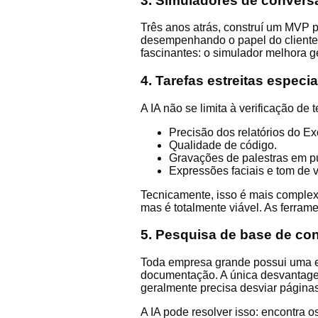
3. Simuladores de convers
Três anos atrás, construí um MVP 
desempenhando o papel do cliente. 
fascinantes: o simulador melhora 
4. Tarefas estreitas especi
A IA não se limita à verificação de
Precisão dos relatórios do Ex
Qualidade de código.
Gravações de palestras em pú
Expressões faciais e tom de v
Tecnicamente, isso é mais complexo
mas é totalmente viável. As ferrame
5. Pesquisa de base de co
Toda empresa grande possui uma en
documentação. A única desvantagem
geralmente precisa desviar páginas
A IA pode resolver isso: encontra o