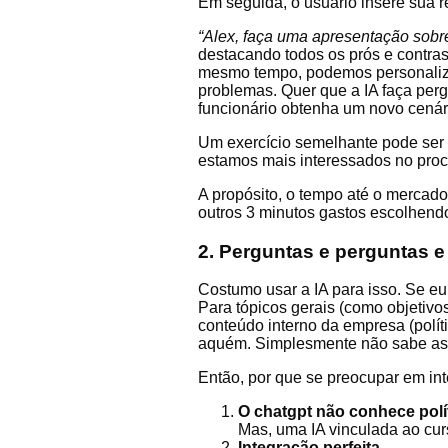
Em seguida, o usuário insere sua re
“Alex, faça uma apresentação sobre
destacando todos os prós e contras.
mesmo tempo, podemos personalizar
problemas. Quer que a IA faça perg
funcionário obtenha um novo cenári
Um exercício semelhante pode ser f
estamos mais interessados no proc
A propósito, o tempo até o mercado 
outros 3 minutos gastos escolhend
2. Perguntas e perguntas e
Costumo usar a IA para isso. Se eu 
Para tópicos gerais (como objetivo
conteúdo interno da empresa (polít
aquém. Simplesmente não sabe as 
Então, por que se preocupar em i
O chatgpt não conhece polít
Mas, uma IA vinculada ao cur
Integração perfeita