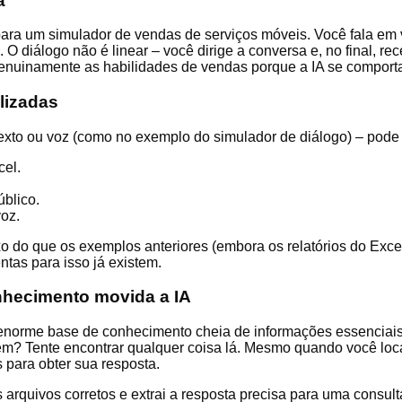
a
para um simulador de vendas de serviços móveis. Você fala em 
O diálogo não é linear – você dirige a conversa e, no final, re
genuinamente as habilidades de vendas porque a IA se comporta
alizadas
 texto ou voz (como no exemplo do simulador de diálogo) – pode 
cel.
blico.
oz.
 do que os exemplos anteriores (embora os relatórios do Excel
ntas para isso já existem.
nhecimento movida a IA
orme base de conhecimento cheia de informações essenciais: 
? Tente encontrar qualquer coisa lá. Mesmo quando você loca
 para obter sua resposta.
s arquivos corretos e extrai a resposta precisa para uma consult