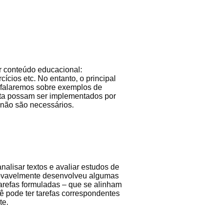
r conteúdo educacional:
ícios etc. No entanto, o principal
, falaremos sobre exemplos de
ista possam ser implementados por
não são necessários.
alisar textos e avaliar estudos de
rovavelmente desenvolveu algumas
arefas formuladas – que se alinham
ê pode ter tarefas correspondentes
te.