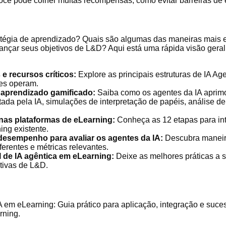
ce pode colher muitas recompensas, como evitar barreiras de e
tégia de aprendizado? Quais são algumas das maneiras mais ef
ançar seus objetivos de L&D? Aqui está uma rápida visão geral
 e recursos críticos:
Explore as principais estruturas de IA Ag
les operam.
 aprendizado gamificado:
Saiba como os agentes da IA ​​apri
ada pela IA, simulações de interpretação de papéis, análise d
 nas plataformas de eLearning:
Conheça as 12 etapas para in
ing existente.
desempenho para avaliar os agentes da IA:
Descubra maneira
erentes e métricas relevantes.
 de IA agêntica em eLearning:
Deixe as melhores práticas a s
ativas de L&D.
​​em eLearning: Guia prático para aplicação, integração e suce
rning.