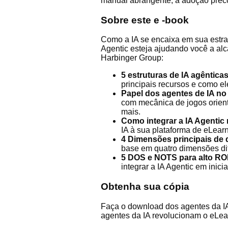
manual abrangente, a adoção preco
Sobre este e -book
Como a IA se encaixa em sua estra
Agentic esteja ajudando você a alc
Harbinger Group:
5 estruturas de IA agênticas
principais recursos e como e
Papel dos agentes de IA no
com mecânica de jogos orient
mais.
Como integrar a IA Agentic
IA à sua plataforma de eLearn
4 Dimensões principais de 
base em quatro dimensões dif
5 DOS e NOTS para alto ROI
integrar a IA Agentic em inici
Obtenha sua cópia
Faça o download dos agentes da IA 
agentes da IA ​​revolucionam o eLea