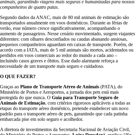
animais, garantindo viagens mais seguras e humanizadas para nossos
companheiros de quatro patas.
Segundo dados da ANAC, mais de 80 mil animais de estimação são
transportados anualmente em voos domésticos. Durante as férias de
verão, esse número cresce significativamente, acompanhando o
aumento de passageiros. Nesse cenário movimentado, surgem viajantes
diferentes: com olhares desconfiados ou caudas abanando ansiosas,
pequenos companheiros aguardam em caixas de transporte. Porém, de
acordo com a IATA, mais de 5 mil animais são mortos, acidentados ou
perdidos em voos comerciais ao redor do mundo a cada ano –
incluindo casos graves e óbitos. Esse dado alarmante reforça a
necessidade de um transporte mais seguro e cuidadoso.
O QUE FAZER?
Graças ao
Plano de Transporte Aéreo de Animais
(PATA), do
Ministério de Portos e Aeroportos, a jornada dos pets está mais
protegida do que nunca. O
Guia para Transporte Seguro de
Animais de Estimação
, com critérios rigorosos aplicáveis a todas as
etapas do transporte aéreo doméstico, pretende estabelecer um novo
padrão para o transporte aéreo de pets, garantindo que cada patinha
embarcada pise em solo seguro e acolhedor.
A diretora de investimentos da Secretaria Nacional de Aviação Civil,
do Ministério de Portos e Aeroportos,
Luiza Deusdará
, explica: “
No