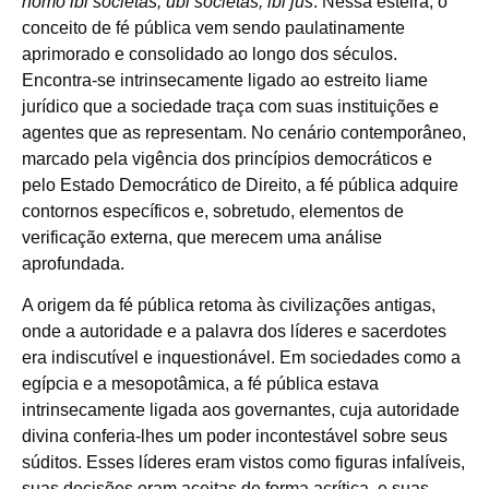
homo ibi societas; ubi societas, ibi jus
. Nessa esteira, o
conceito de fé pública vem sendo paulatinamente
aprimorado e consolidado ao longo dos séculos.
Encontra-se intrinsecamente ligado ao estreito liame
jurídico que a sociedade traça com suas instituições e
agentes que as representam. No cenário contemporâneo,
marcado pela vigência dos princípios democráticos e
pelo Estado Democrático de Direito, a fé pública adquire
contornos específicos e, sobretudo, elementos de
verificação externa, que merecem uma análise
aprofundada.
A origem da fé pública retoma às civilizações antigas,
onde a autoridade e a palavra dos líderes e sacerdotes
era indiscutível e inquestionável. Em sociedades como a
egípcia e a mesopotâmica, a fé pública estava
intrinsecamente ligada aos governantes, cuja autoridade
divina conferia-lhes um poder incontestável sobre seus
súditos. Esses líderes eram vistos como figuras infalíveis,
suas decisões eram aceitas de forma acrítica, e suas