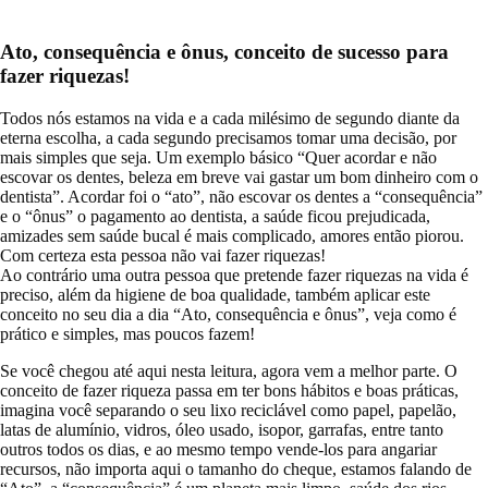
Ato, consequência e ônus, conceito de sucesso para
fazer riquezas!
Todos nós estamos na vida e a cada milésimo de segundo diante da
eterna escolha, a cada segundo precisamos tomar uma decisão, por
mais simples que seja. Um exemplo básico “Quer acordar e não
escovar os dentes, beleza em breve vai gastar um bom dinheiro com o
dentista”. Acordar foi o “ato”, não escovar os dentes a “consequência”
e o “ônus” o pagamento ao dentista, a saúde ficou prejudicada,
amizades sem saúde bucal é mais complicado, amores então piorou.
Com certeza esta pessoa não vai fazer riquezas!
Ao contrário uma outra pessoa que pretende fazer riquezas na vida é
preciso, além da higiene de boa qualidade, também aplicar este
conceito no seu dia a dia “Ato, consequência e ônus”, veja como é
prático e simples, mas poucos fazem!
Se você chegou até aqui nesta leitura, agora vem a melhor parte. O
conceito de fazer riqueza passa em ter bons hábitos e boas práticas,
imagina você separando o seu lixo reciclável como papel, papelão,
latas de alumínio, vidros, óleo usado, isopor, garrafas, entre tanto
outros todos os dias, e ao mesmo tempo vende-los para angariar
recursos, não importa aqui o tamanho do cheque, estamos falando de