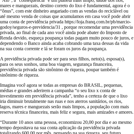
“Ato”, a “consequência” é um planeta mais limpo, saúde dos rios,
mares e manguezais, destino correto do lixo é fundamental, agora é o
“ônus”, com este dinheiro angariado com as vendas do reciclável ou
até mesmo venda de coisas que acumulamos em casa você pode abrir
uma conta de previdência privada https://loja.franq.com.br/pb/marcio-
godoy/seguros-e-previdencia/31 , porque recomendar uma previdência
privada, ao final de cada ano você ainda pode abater do Imposto de
Renda devido, esqueça poupança todas pagam muito pouco de juros, e
dependendo o Banco ainda acaba cobrando uma taxa dessas da vida
na sua conta corrente e lá se foram os juros da poupança.
A previdência privada pode ser para seus filhos, neto(s), esposa(s),
para os seus sonhos, uma boa viagem, segurança financeira,
previdência privada são sinônimo de riqueza, poupar também é
sinônimo de riqueza.
Imagina você agora se todas as empresas do BRASIL, pequenas,
médias e grandes aderirem a campanha “o seu lixo x conta de
investimento em previdência privada”, tenho a certeza de que o lixo
iria diminuir brutalmente nas ruas e nos aterros sanitários, os rios,
lagos, mares e manguezais serão mais limpos, a população com mais
reserva técnica financeira, mais feliz e segura, mais amizades e amores.
“Durante 10 anos uma pessoa, economizou 20,00 por dia e ao mesmo
tempo depositava na sua conta aplicação da previdência privada
totalizando 600,00 por mês, pensando na sua riqueza, seu futuro,