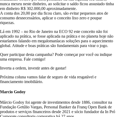
nunca mexeu neste dinheiro, ao solicitar o saldo ficou assustado tinha
em dinheiro R$ 302.000,00 aproximadamente.
A conta dos 20,00 por dia ficou claro, são evitar pequenos atos de
consumo desnecessários, aplicar o conceito lixo zero e poupar
riquezas.
Lá em 1992 – no Rio de Janeiro na ECO 92 este conceito não foi
aplicado na prática, se fosse aplicada na prática e no planeta hoje não
estaríamos falando em megalomaníacas soluções para o aquecimento
global. Atitude e boas práticas são fundamentais para virar o jogo.
Quer participar desta campanha? Pode começar por você ou indique
uma empresa. Fale comigo!
Inverta a ordem, investir antes de gastar!
Próxima coluna vamos falar de seguro de vida resgatável e
financiamento imobiliário.
Marcio Godoy
Márcio Godoy foi agente de investimentos desde 1886, consultor na
Fundação Getúlio Vargas, Personal Banker da Franq Open Bank de
produtos e serviços financeiros desde 2021 e sócio fundador da In Pró
Corporate consultoria corporativa há 27 anos.