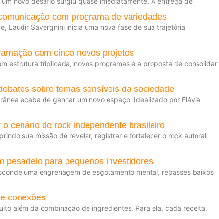
, um novo desafio surgiu quase imediatamente. A entrega de
a comunicação com programa de variedades
, Laudir Savergnini inicia uma nova fase de sua trajetória
ramação com cinco novos projetos
m estrutura triplicada, novos programas e a proposta de consolidar
e debates sobre temas sensíveis da sociedade
rânea acaba de ganhar um novo espaço. Idealizado por Flávia
 o cenário do rock independente brasileiro
ndo sua missão de revelar, registrar e fortalecer o rock autoral
m pesadelo para pequenos investidores
il esconde uma engrenagem de esgotamento mental, repasses baixos
s e conexões
muito além da combinação de ingredientes. Para ela, cada receita