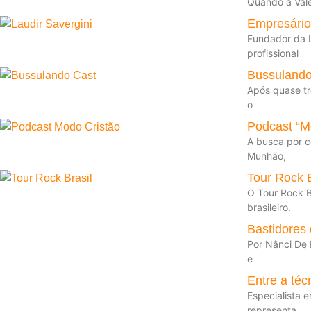
Quando a Vale
Empresário
Fundador da L
profissional
Bussulando
Após quase tr
o
Podcast “Mo
A busca por c
Munhão,
Tour Rock B
O Tour Rock B
brasileiro.
Bastidores
Por Nânci De 
e
Entre a téc
Especialista 
representa