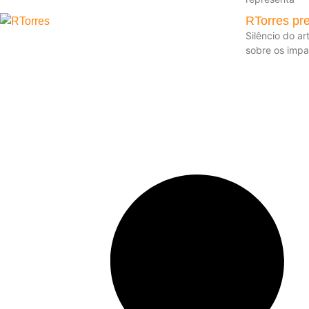
RTorres pr
Silêncio do a
sobre os impa