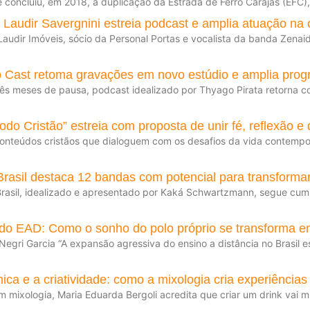
 concluiu, em 2018, a duplicação da Estrada de Ferro Carajás (EFC)
 Laudir Savergnini estreia podcast e amplia atuação n
audir Imóveis, sócio da Personal Portas e vocalista da banda Zenaide
 Cast retoma gravações em novo estúdio e amplia prog
ês meses de pausa, podcast idealizado por Thyago Pirata retorna co
do Cristão” estreia com proposta de unir fé, reflexão 
onteúdos cristãos que dialoguem com os desafios da vida contempo
rasil destaca 12 bandas com potencial para transformar
rasil, idealizado e apresentado por Kaká Schwartzmann, segue cumpri
 do EAD: Como o sonho do polo próprio se transforma e
Negri Garcia “A expansão agressiva do ensino a distância no Bras
nica e a criatividade: como a mixologia cria experiência
em mixologia, Maria Eduarda Bergoli acredita que criar um drink vai 