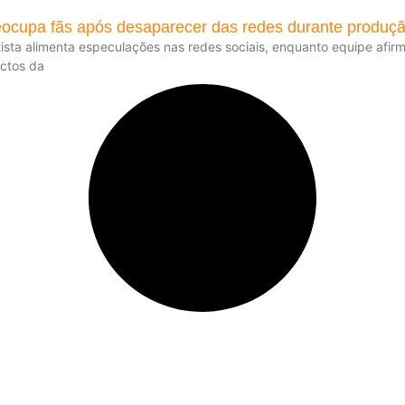
eocupa fãs após desaparecer das redes durante produ
rtista alimenta especulações nas redes sociais, enquanto equipe afi
ctos da